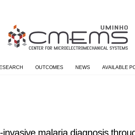
ESEARCH
OUTCOMES
NEWS
AVAILABLE P
-invasive malaria diagnosis throug